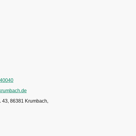
440040
-krumbach.de
. 43, 86381 Krumbach,